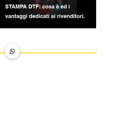
STAMPA DTF: cosa è ed i
vantaggi dedicati ai rivenditori.
Via Traversa della Vergine, 2
51100, Pistoia (PT)
info@mrbarto.it
grafica@mrbarto.it
+39 320 6914411
+39 352 0069450
DTF
DTF UV
UV
Stampa UV a 360°
Sublimatica
Lunedì - Venerdì
8 - 13 e 14 - 17
P.iva 01853070470
Spediamo con
Privacy e Cookie