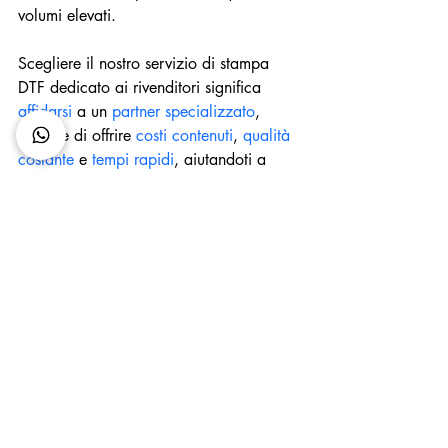
volumi elevati.
Scegliere il nostro servizio di stampa 
DTF dedicato ai rivenditori significa 
affidarsi
 a un 
partner specializzato
, 
capace di offrire 
costi contenuti
, 
qualità 
costante
 e 
tempi rapidi
, aiutandoti a 
rendere il tuo business più efficiente e 
competitivo.
Contattaci oggi per avere maggiori 
informazioni sul nostro servizio di 
stamp
a dtf
stampa professionale
gadget personalizzati per aziende