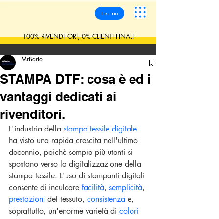
Listino
100% RIVENDITORI, 0% CLIENTI FINALI
MrBarto
STAMPA DTF: cosa è ed i
vantaggi dedicati ai
rivenditori.
L'industria della 
stampa tessile digitale
ha visto una rapida crescita nell'ultimo 
decennio, poichè sempre più utenti si 
spostano verso la digitalizzazione della 
stampa tessile. L'uso di stampanti digitali 
consente di inculcare 
facilità
, 
semplicità
, 
prestazioni 
del tessuto, 
consistenza 
e, 
soprattutto, un'enorme varietà di 
colori 