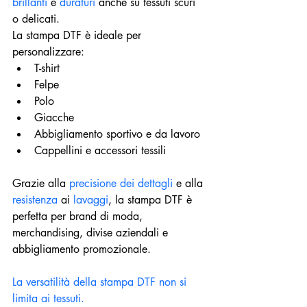
brillanti
 e 
duraturi 
anche su tessuti scuri 
o delicati.
La stampa DTF è ideale per 
personalizzare:
T-shirt
Felpe
Polo
Giacche
Abbigliamento sportivo e da lavoro
Cappellini e accessori tessili
Grazie alla 
precisione dei dettagli
 e alla 
resistenza 
ai 
lavaggi
, la stampa DTF è 
perfetta per brand di moda, 
merchandising, divise aziendali e 
abbigliamento promozionale.
La versatilità della stampa DTF non si 
limita ai tessuti.